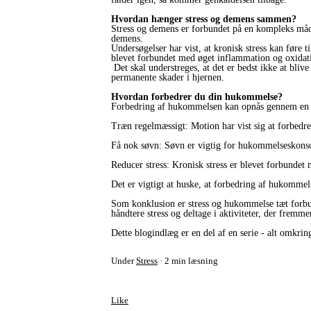
Hvordan hænger stress og demens sammen?
Stress og demens er forbundet på en kompleks måde, h
demens.
Undersøgelser har vist, at kronisk stress kan føre 
blevet forbundet med øget inflammation og oxidativ
Det skal understreges, at det er bedst ikke at blive
permanente skader i hjernen.
Hvordan forbedrer du din hukommelse?
Forbedring af hukommelsen kan opnås gennem en kom
Træn regelmæssigt: Motion har vist sig at forbed
Få nok søvn: Søvn er vigtig for hukommelseskonsoli
Reducer stress: Kronisk stress er blevet forbunde
Det er vigtigt at huske, at forbedring af hukommel
Som konklusion er stress og hukommelse tæt forbun
håndtere stress og deltage i aktiviteter, der fremm
Dette blogindlæg er en del af en serie - alt omkrin
Under
Stress
2 min læsning
Like