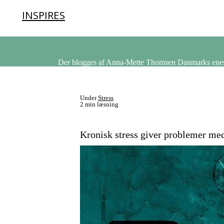
INSPIRES
Der blogges af Anna-Mette Thomsen Danmarks eneste
Under
Stress
2 min læsning
Kronisk stress giver problemer m