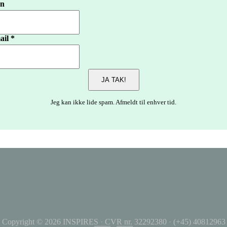
n
ail *
Jeg kan ikke lide spam. Afmeldt til enhver tid.
Copyright © 2026
INSPIRES
·
CVR nr. 32292380
·
(+45) 40812963