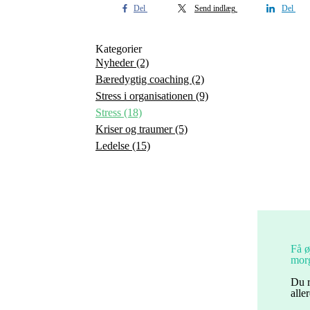
Del
Send indlæg
Del
Kategorier
Nyheder
(2)
Bæredygtig coaching
(2)
Stress i organisationen
(9)
Stress
(18)
Kriser og traumer
(5)
Ledelse
(15)
Få ø
morg
Du r
alle