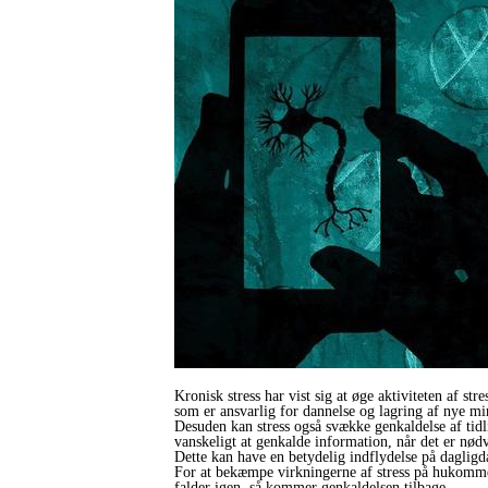
Kronisk stress har vist sig at øge aktiviteten af 
som er ansvarlig for dannelse og lagring af nye mi
Desuden kan stress også svække genkaldelse af tidli
vanskeligt at genkalde information, når det er nød
Dette kan have en betydelig indflydelse på dagligda
For at bekæmpe virkningerne af stress på hukommels
falder igen, så kommer genkaldelsen tilbage.