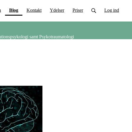
(current)
m
Blog
Kontakt
Ydelser
Priser
Log ind
ationspsykologi samt Psykotraumatologi