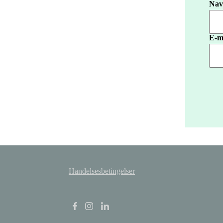
Nav
E-m
Handelsesbetingelser