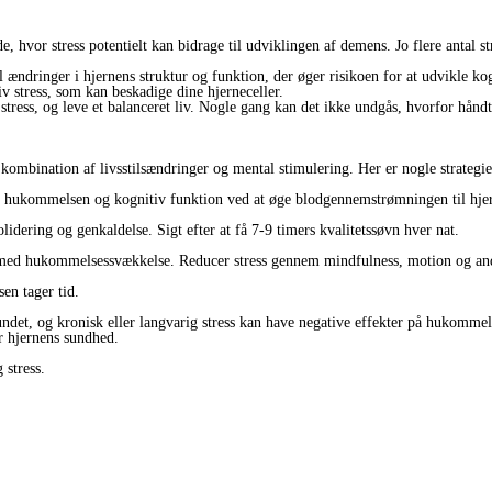
vor stress potentielt kan bidrage til udviklingen af ​​demens. Jo flere antal str
til ændringer i hjernens struktur og funktion, der øger risikoen for at udvikle k
 stress, som kan beskadige dine hjerneceller.
 stress, og leve et balanceret liv. Nogle gang kan det ikke undgås, hvorfor håndt
bination af livsstilsændringer og mental stimulering. Her er nogle strategie
re hukommelsen og kognitiv funktion ved at øge blodgennemstrømningen til hje
dering og genkaldelse. Sigt efter at få 7-9 timers kvalitetssøvn hver nat.
t med hukommelsessvækkelse. Reducer stress gennem mindfulness, motion og and
sen tager tid.
det, og kronisk eller langvarig stress kan have negative effekter på hukommel
er hjernens sundhed.
g stress.