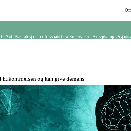
O
 Aut. Psykolog der er Specialist og Supervisor i Arbejds- og Organis
ed hukommelsen og kan give demens