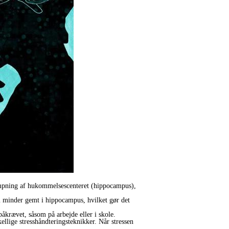
krympning af hukommelsescenteret (hippocampus),
m ​​minder gemt i hippocampus, hvilket gør det
påkrævet, såsom på arbejde eller i skole.
llige stresshåndteringsteknikker. Når stressen