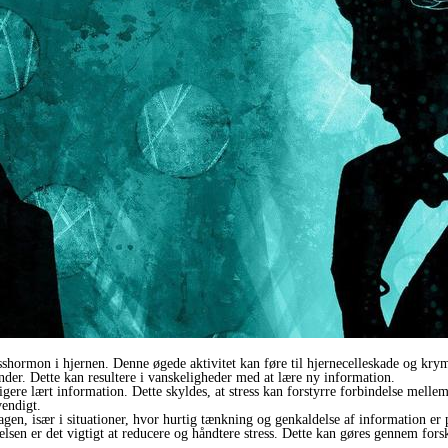
stresshormon i hjernen. Denne øgede aktivitet kan føre til hjernecelleskade og 
nder. Dette kan resultere i vanskeligheder med at lære ny information.
gere lært information. Dette skyldes, at stress kan forstyrre forbindelse melle
vendigt.
gen, især i situationer, hvor hurtig tænkning og genkaldelse af information er 
en er det vigtigt at reducere og håndtere stress. Dette kan gøres gennem forske