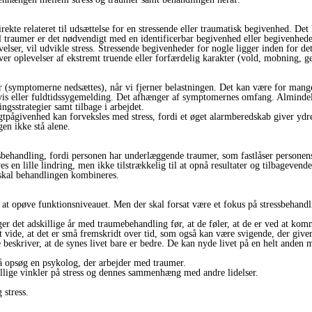
direkte relateret til udsættelse for en stressende eller traumatisk begivenhed. 
il traumer er det nødvendigt med en identificerbar begivenhed eller begivenhede
velser, vil udvikle stress. Stressende begivenheder for nogle ligger inden for de
r oplevelser af ekstremt truende eller forfærdelig karakter (vold, mobning, g
r (symptomerne nedsættes), når vi fjerner belastningen. Det kan være for mange
vis eller fuldtidssygemelding. Det afhænger af symptomernes omfang. Almindelig
ngsstrategier samt tilbage i arbejdet.
tpågivenhed kan forveksles med stress, fordi et øget alarmberedskab giver ydre
gen ikke stå alene.
behandling, fordi personen har underlæggende traumer, som fastlåser personens 
n lille lindring, men ikke tilstrækkelig til at opnå resultater og tilbagevendel
 skal behandlingen kombineres.
at opøve funktionsniveauet. Men der skal forsat være et fokus på stressbehandl
ger det adskillige år med traumebehandling før, at de føler, at de er ved at k
t vide, at det er små fremskridt over tid, som også kan være svigende, der giver
eskriver, at de synes livet bare er bedre. De kan nyde livet på en helt ande
Så opsøg en psykolog, der arbejder med traumer.
llige vinkler på stress og dennes sammenhæng med andre lidelser.
 stress.