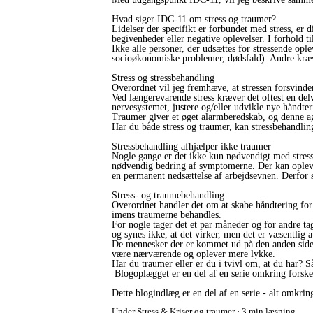
Hvad siger IDC-11 om stress og traumer?
Lidelser der specifikt er forbundet med stress, er 
begivenheder eller negative oplevelser. I forhold t
Ikke alle personer, der udsættes for stressende ople
socioøkonomiske problemer, dødsfald). Andre kræve
Stress og stressbehandling
Overordnet vil jeg fremhæve, at stressen forsvinde
Ved længerevarende stress kræver det oftest en del
nervesystemet, justere og/eller udvikle nye håndteri
Traumer giver et øget alarmberedskab, og denne ag
Har du både stress og traumer, kan stressbehandlin
Stressbehandling afhjælper ikke traumer
Nogle gange er det ikke kun nødvendigt med stress
nødvendig bedring af symptomerne. Der kan opleves e
en permanent nedsættelse af arbejdsevnen. Derfor
Stress- og traumebehandling
Overordnet handler det om at skabe håndtering for 
imens traumerne behandles.
For nogle tager det et par måneder og for andre ta
og synes ikke, at det virker, men det er væsentlig a
De mennesker der er kommet ud på den anden side b
være nærværende og oplever mere lykke.
Har du traumer eller er du i tvivl om, at du har? 
Blogoplægget er en del af en serie omkring forske
Dette blogindlæg er en del af en serie - alt omkring
Under
Stress
&
Kriser og traumer
3 min læsning