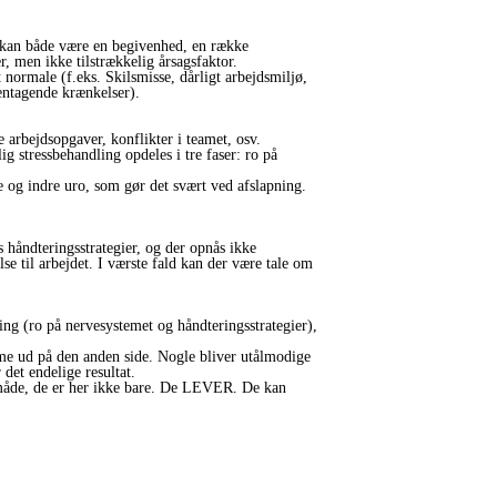
Det kan både være en begivenhed, en række
r, men ikke tilstrækkelig årsagsfaktor.
t normale (f.eks. Skilsmisse, dårligt arbejdsmiljø,
entagende krænkelser).
 arbejdsopgaver, konflikter i teamet, osv.
 stressbehandling opdeles i tre faser: ro på
 og indre uro, som gør det svært ved afslapning.
håndteringsstrategier, og der opnås ikke
se til arbejdet. I værste fald kan der være tale om
ing (ro på nervesystemet og håndteringsstrategier),
omme ud på den anden side. Nogle bliver utålmodige
 det endelige resultat.
n måde, de er her ikke bare. De LEVER. De kan