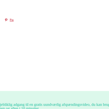
Pin
jebliklig adgang til en gratis uundværlig afspændingsvideo, du kan bru
en og aften i 10 minutter.