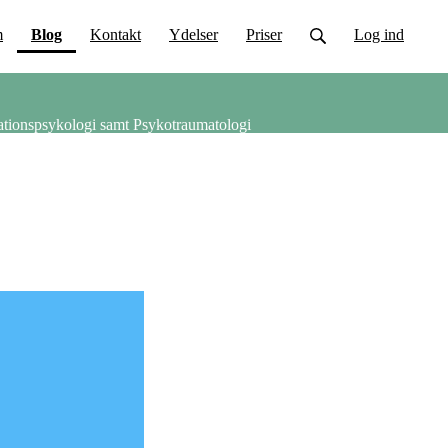
(current)
m
Blog
Kontakt
Ydelser
Priser
Log ind
ationspsykologi samt Psykotraumatologi