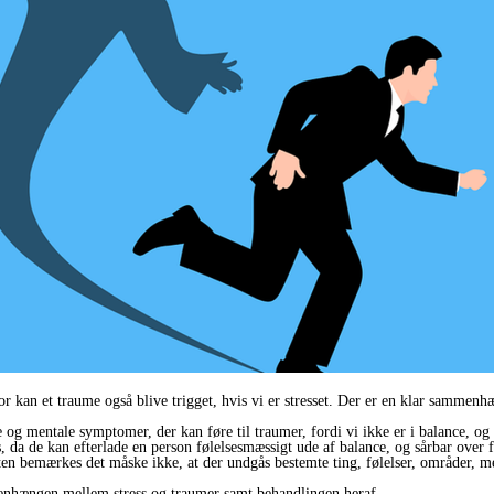
or kan et traume også blive trigget, hvis vi er stresset. Der er en klar sammenh
e og mentale symptomer, der kan føre til traumer, fordi vi ikke er i balance, og
, da de kan efterlade en person følelsesmæssigt ude af balance, og sårbar over fo
rten bemærkes det måske ikke, at der undgås bestemte ting, følelser, områder, 
nhængen mellem stress og traumer samt behandlingen heraf.