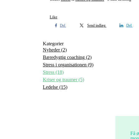
Like
Del
Send indlæg
Del
Kategorier
Nyheder
(2)
Bæredygtig coaching
(2)
Stress i organisationen
(9)
Stress
(18)
Kriser og traumer
(5)
Ledelse
(15)
Få ø
morg