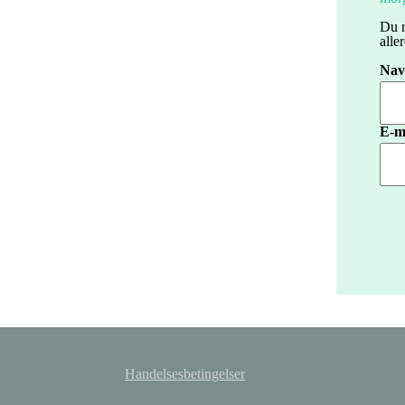
Du r
alle
Nav
E-m
Handelsesbetingelser