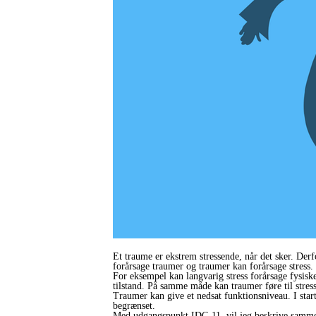
Et traume er ekstrem stressende, når det sker. Derf
forårsage traumer og traumer kan forårsage stress.
For eksempel kan langvarig stress forårsage fysisk
tilstand. På samme måde kan traumer føre til stress
Traumer kan give et nedsat funktionsniveau. I sta
begrænset.
Med udgangspunkt IDC-11, vil jeg beskrive samme